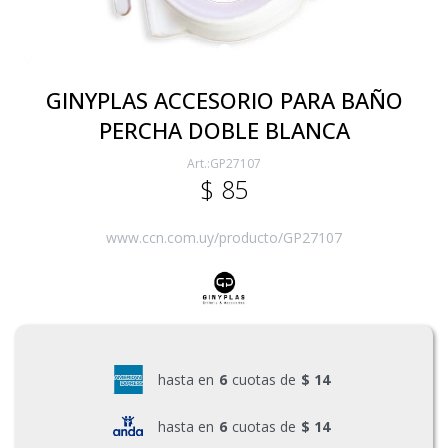
Electricidad
GINYPLAS ACCESORIO PARA BAÑO
PERCHA DOBLE BLANCA
Ferretería
GP27107
$
85
Herramientas Eléctrica y Batería
www.ccn.com.uy/producto/GP27107
Herramientas Manuales
Generadores
hasta en
6
cuotas de
$ 14
Hogar
hasta en
6
cuotas de
$ 14