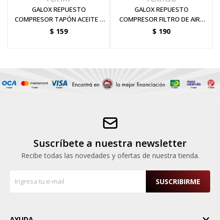
GALOX REPUESTO
GALOX REPUESTO
COMPRESOR TAPÓN ACEITE 1
COMPRESOR FILTRO DE AIRE
ORIGINAL
3/8 PLG ORIGINAL
$
159
$
190
Suscríbete a nuestra newsletter
Recibe todas las novedades y ofertas de nuestra tienda.
SUSCRIBIRME
AYUDA