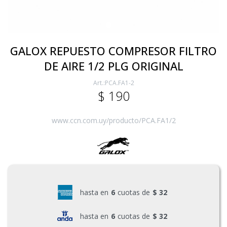
Electricidad
GALOX REPUESTO COMPRESOR FILTRO
DE AIRE 1/2 PLG ORIGINAL
Ferretería
PCA.FA1-2
$
190
Herramientas Eléctrica y Batería
www.ccn.com.uy/producto/PCA.FA1/2
Herramientas Manuales
Generadores
hasta en
6
cuotas de
$ 32
Hogar
hasta en
6
cuotas de
$ 32