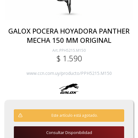
Electricidad
GALOX POCERA HOYADORA PANTHER
MECHA 150 MM ORIGINAL
Ferretería
PPH5215.M150
$
1.590
Herramientas Eléctrica y Batería
www.ccn.com.uy/producto/PPH5215.M150
Herramientas Manuales
Generadores
Este artículo está agotado.
Hogar
Consultar Disponibilidad