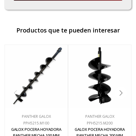
Pinturas y Accesorios
Productos que te pueden interesar
Piscinas e Inflables
Sanitaria
Soldadoras y Accesorios
PANTHER GALOX
PANTHER GALOX
PPH5215.M100
PPH5215.M200
GALOX POCERA HOYADORA
GALOX POCERA HOYADORA
PANTHER MECHA 100 MM
PANTHER MECHA 200 MM