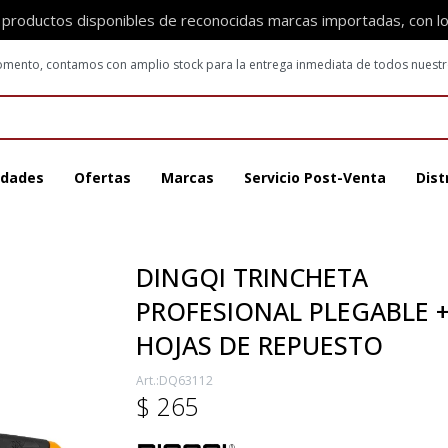
 productos disponibles de reconocidas marcas importadas, con l
 momento, contamos con amplio stock para la entrega inmediata de todos nuest
dades
Ofertas
Marcas
Servicio Post-Venta
Dist
DINGQI TRINCHETA
PROFESIONAL PLEGABLE +
HOJAS DE REPUESTO
DQ63112
$
265