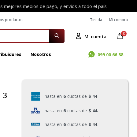
os mejores medios de pago, y envíos a todo el país
ros productos
Tienda
Mi compra
0
ribuidores
Nosotros
099 00 66 88
 3
hasta en
6
cuotas de
$ 44
hasta en
6
cuotas de
$ 44
hasta en
6
cuotas de
$ 44