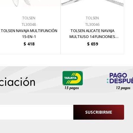
TOLSEN
TOLSEN
TL30048
TL30046
TOLSEN NAVAJA MULTIFUNCIÓN
TOLSEN ALICATE NAVAJA
15-EN-1
MULTIUSO 14 FUNCIONES
102X46X23MM
$
418
$
659
SUSCRIBIRME