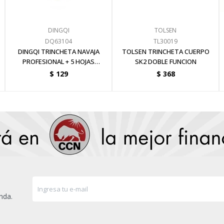
DINGQI
TOLSEN
DQ63104
TL30019
DINGQI TRINCHETA NAVAJA
TOLSEN TRINCHETA CUERPO
PROFESIONAL + 5 HOJAS
SK2 DOBLE FUNCION
61x19MM
$
129
$
368
nda.