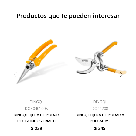
Productos que te pueden interesar
DINGQI
DINGQI
DQ40401008
DQ44208
DINGQI TIJERA DE PODAR
DINGQI TIJERA DE PODAR 8
RECTA INDUSTRIAL 8
PULGADAS
PULGADAS
$
229
$
245