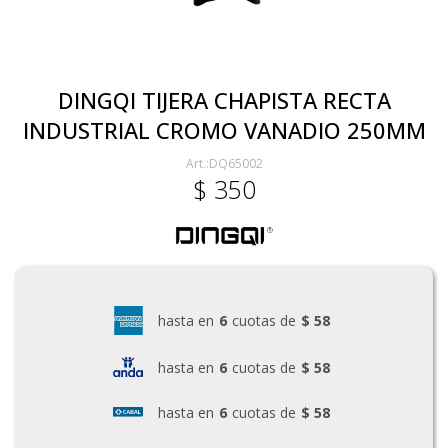
Electricidad
DINGQI TIJERA CHAPISTA RECTA
INDUSTRIAL CROMO VANADIO 250MM
Ferretería
DQ65002
$
350
Herramientas Eléctrica y Batería
Herramientas Manuales
hasta en
6
cuotas de
$ 58
Generadores
hasta en
6
cuotas de
$ 58
hasta en
6
cuotas de
$ 58
Hogar