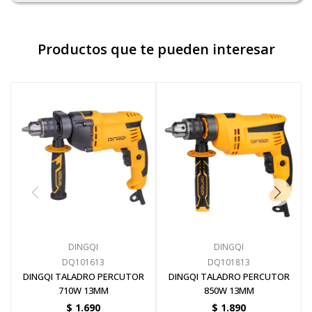
Pinturas y Accesorios
Productos que te pueden interesar
Piscinas e Inflables
Sanitaria
Soldadoras y Accesorios
DINGQI
DINGQI
DQ101613
DQ101813
DINGQI TALADRO PERCUTOR
DINGQI TALADRO PERCUTOR
710W 13MM
850W 13MM
$
1.690
$
1.890