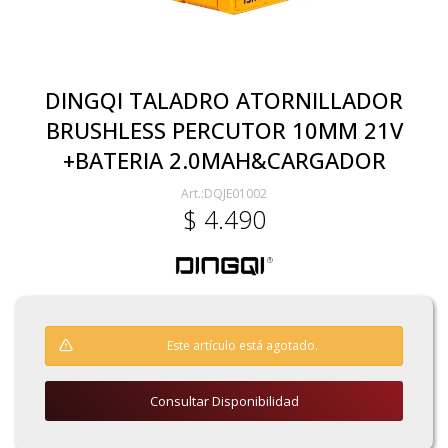
Electricidad
DINGQI TALADRO ATORNILLADOR
BRUSHLESS PERCUTOR 10MM 21V
Ferretería
+BATERIA 2.0MAH&CARGADOR
DQJE01002
Herramientas Eléctrica y Batería
$
4.490
Herramientas Manuales
Este artículo está agotado.
Generadores
Consultar Disponibilidad
Hogar