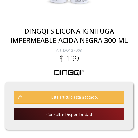
Electricidad
DINGQI SILICONA IGNIFUGA
IMPERMEABLE ACIDA NEGRA 300 ML
Ferretería
DQ127003
$
199
Herramientas Eléctrica y Batería
Herramientas Manuales
Este artículo está agotado.
Generadores
Consultar Disponibilidad
Hogar