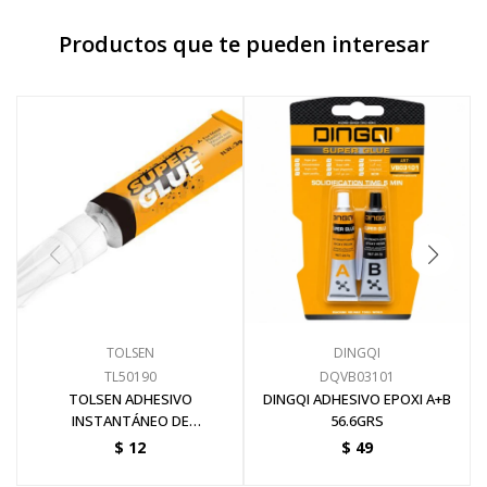
Productos que te pueden interesar
Pinturas y Accesorios
Piscinas e Inflables
Sanitaria
Soldadoras y Accesorios
TOLSEN
DINGQI
TL50190
DQVB03101
TOLSEN ADHESIVO
DINGQI ADHESIVO EPOXI A+B
INSTANTÁNEO DE
56.6GRS
CIANOCRILATO 3 GRS
$
12
$
49