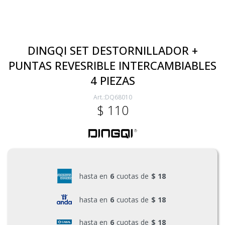
Electricidad
DINGQI SET DESTORNILLADOR +
PUNTAS REVESRIBLE INTERCAMBIABLES
Ferretería
4 PIEZAS
DQ68010
Herramientas Eléctrica y Batería
$
110
Herramientas Manuales
Generadores
hasta en
6
cuotas de
$ 18
hasta en
6
cuotas de
$ 18
Hogar
hasta en
6
cuotas de
$ 18