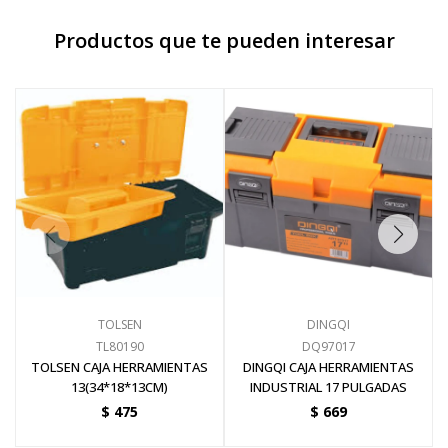
Productos que te pueden interesar
Pinturas y Accesorios
Piscinas e Inflables
Sanitaria
Soldadoras y Accesorios
TOLSEN
DINGQI
TL80190
DQ97017
TOLSEN CAJA HERRAMIENTAS
DINGQI CAJA HERRAMIENTAS
13(34*18*13CM)
INDUSTRIAL 17 PULGADAS
$
475
$
669