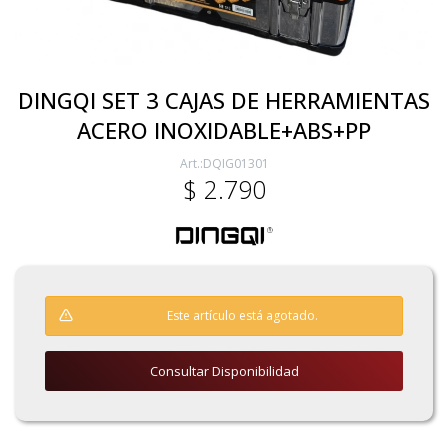
Electricidad
DINGQI SET 3 CAJAS DE HERRAMIENTAS
ACERO INOXIDABLE+ABS+PP
Ferretería
DQIG01301
$
2.790
Herramientas Eléctrica y Batería
Herramientas Manuales
Este artículo está agotado.
Generadores
Consultar Disponibilidad
Hogar