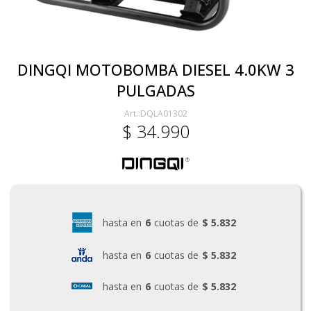
Electricidad
DINGQI MOTOBOMBA DIESEL 4.0KW 3
PULGADAS
Ferretería
DQLA01302
$
34.990
Herramientas Eléctrica y Batería
Herramientas Manuales
hasta en
6
cuotas de
$ 5.832
Generadores
hasta en
6
cuotas de
$ 5.832
hasta en
6
cuotas de
$ 5.832
Hogar