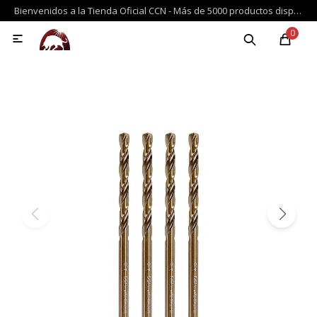
Bienvenidos a la Tienda Oficial CCN - Más de 5000 productos disponibles de reconocidas marcas importadas, con los mejores medios de pago, y envíos a todo el país
MI CUENTA
0

Productos
Repuestos
Novedades
Ofertas
M
Auto y Taller
Campo y Jardín
Compresores y Neumática
Construcción y Accesorios
Deportes y Entretenimiento