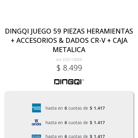
Electricidad
DINGQI JUEGO 59 PIEZAS HERAMIENTAS
+ ACCESORIOS & DADOS CR-V + CAJA
Ferretería
METALICA
DQ110059
Herramientas Eléctrica y Batería
$
8.499
Herramientas Manuales
Generadores
hasta en
6
cuotas de
$ 1.417
hasta en
6
cuotas de
$ 1.417
Hogar
hasta en
6
cuotas de
$ 1.417