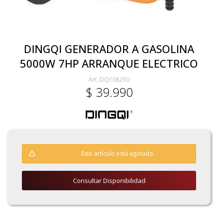
Electricidad
DINGQI GENERADOR A GASOLINA
5000W 7HP ARRANQUE ELECTRICO
Ferretería
DQ108250
$
39.990
Herramientas Eléctrica y Batería
Herramientas Manuales
Este artículo está agotado.
Generadores
Consultar Disponibilidad
Hogar