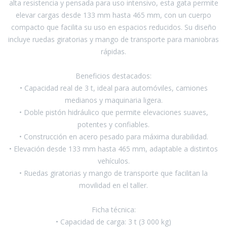
alta resistencia y pensada para uso intensivo, esta gata permite
elevar cargas desde 133 mm hasta 465 mm, con un cuerpo
Pinturas y Accesorios
compacto que facilita su uso en espacios reducidos. Su diseño
incluye ruedas giratorias y mango de transporte para maniobras
rápidas.
Piscinas e Inflables
Beneficios destacados:
• Capacidad real de 3 t, ideal para automóviles, camiones
Sanitaria
medianos y maquinaria ligera.
• Doble pistón hidráulico que permite elevaciones suaves,
potentes y confiables.
Soldadoras y Accesorios
• Construcción en acero pesado para máxima durabilidad.
• Elevación desde 133 mm hasta 465 mm, adaptable a distintos
vehículos.
• Ruedas giratorias y mango de transporte que facilitan la
movilidad en el taller.
Ficha técnica:
• Capacidad de carga: 3 t (3 000 kg)