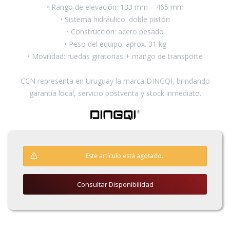
• Rango de elevación: 133 mm – 465 mm
• Sistema hidráulico: doble pistón
• Construcción: acero pesado
• Peso del equipo: aprox. 31 kg
• Movilidad: ruedas giratorias + mango de transporte
CCN representa en Uruguay la marca DINGQI, brindando
garantía local, servicio postventa y stock inmediato.
Este artículo está agotado.
Consultar Disponibilidad