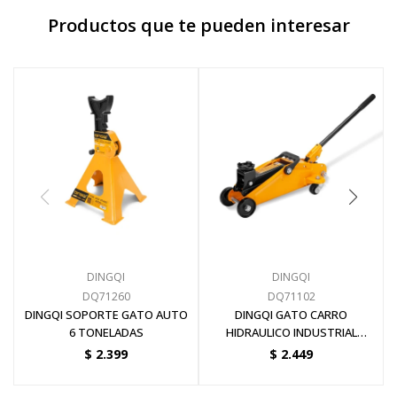
Productos que te pueden interesar
DINGQI
DINGQI
DQ71260
DQ71102
DINGQI SOPORTE GATO AUTO
DINGQI GATO CARRO
6 TONELADAS
HIDRAULICO INDUSTRIAL
2TON/6.5KG 130-330MM
$
2.399
$
2.449