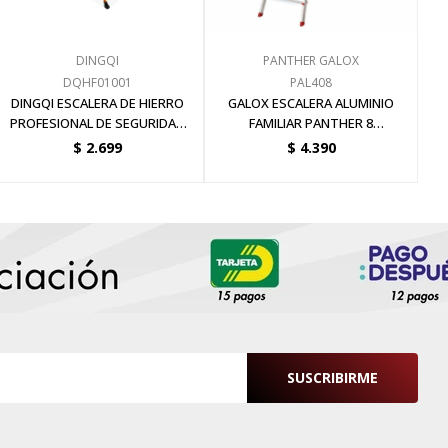
DINGQI
PANTHER GALOX
DQHF01001
PAL408
DINGQI ESCALERA DE HIERRO
GALOX ESCALERA ALUMINIO
PROFESIONAL DE SEGURIDAD
FAMILIAR PANTHER 8
C/BANDEJA 3 ESCALONES 150KG
ESCALONES
$
2.699
$
4.390
SUSCRIBIRME