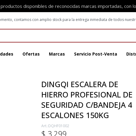
 productos disponibles de reconocidas marcas importadas, con l
 momento, contamos con amplio stock para la entrega inmediata de todos nuest
dades
Ofertas
Marcas
Servicio Post-Venta
Dist
DINGQI ESCALERA DE
HIERRO PROFESIONAL DE
SEGURIDAD C/BANDEJA 4
ESCALONES 150KG
DQHF01002
$
3.299