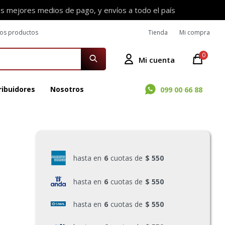
os mejores medios de pago, y envíos a todo el país
ros productos
Tienda
Mi compra
0
ribuidores
Nosotros
099 00 66 88
hasta en
6
cuotas de
$ 550
hasta en
6
cuotas de
$ 550
hasta en
6
cuotas de
$ 550