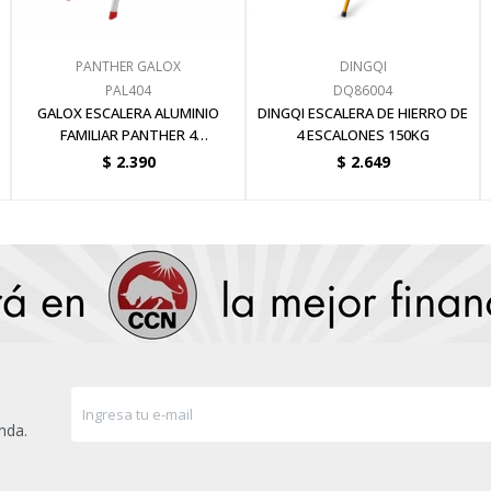
PANTHER GALOX
DINGQI
PAL404
DQ86004
GALOX ESCALERA ALUMINIO
DINGQI ESCALERA DE HIERRO DE
FAMILIAR PANTHER 4
4 ESCALONES 150KG
ESCALONES
$
2.390
$
2.649
nda.