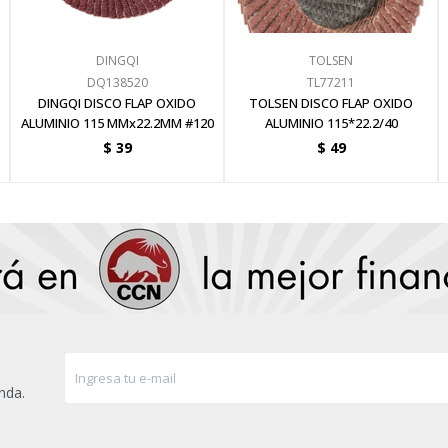
DINGQI
TOLSEN
DQ138520
TL77211
DINGQI DISCO FLAP OXIDO
TOLSEN DISCO FLAP OXIDO
ALUMINIO 115 MMx22.2MM #120
ALUMINIO 115*22.2/40
$
39
$
49
nda.