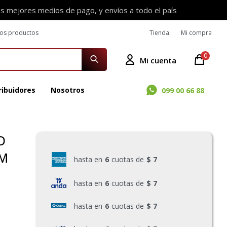
os mejores medios de pago, y envíos a todo el país
ros productos
Tienda
Mi compra
0
ribuidores
Nosotros
099 00 66 88
O
MM
hasta en
6
cuotas de
$ 7
hasta en
6
cuotas de
$ 7
hasta en
6
cuotas de
$ 7