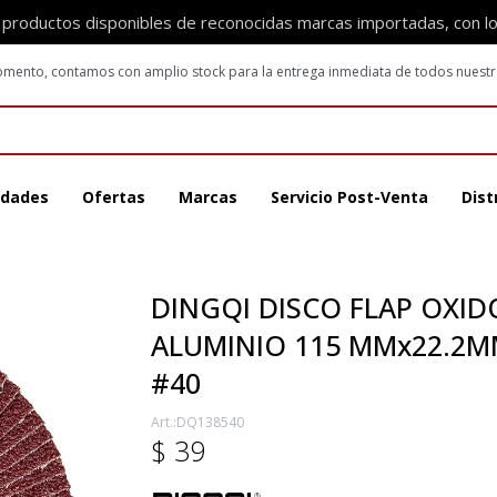
 productos disponibles de reconocidas marcas importadas, con l
 momento, contamos con amplio stock para la entrega inmediata de todos nuest
dades
Ofertas
Marcas
Servicio Post-Venta
Dist
DINGQI DISCO FLAP OXID
ALUMINIO 115 MMx22.2
#40
DQ138540
$
39