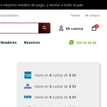
os mejores medios de pago, y envíos a todo el país
ros productos
Tienda
Mi compra
0
ribuidores
Nosotros
099 00 66 88
hasta en
6
cuotas de
$ 53
hasta en
6
cuotas de
$ 53
hasta en
6
cuotas de
$ 53