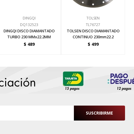
DINGQI
TOLSEN
DQ132523
TL76727
DINGQI DISCO DIAMANTADO
TOLSEN DISCO DIAMANTADO
TURBO 230 MMx22.2MM
CONTINUO 230mm22.2
$
489
$
499
SUSCRIBIRME