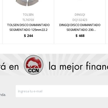
TOLSEN
DINGQI
TL76703
DQ132423
TOLSEN DISCO DIAMANTADO
DINGQI DISCO DIAMANTADO
SEGMENTADO 125mm22.2
SEGMENTADO 230
MMx1.8MMx22.2MM
$
244
$
468
nda.