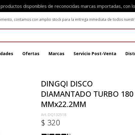
 productos disponibles de reconocidas marcas importadas, con l
 momento, contamos con amplio stock para la entrega inmediata de todos nuest
dades
Ofertas
Marcas
Servicio Post-Venta
Dist
DINGQI DISCO
DIAMANTADO TURBO 180
MMx22.2MM
DQ132518
$
320