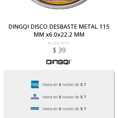
Electricidad
DINGQI DISCO DESBASTE METAL 115
MM x6.0x22.2 MM
Ferretería
DQ131611
$
39
Herramientas Eléctrica y Batería
Herramientas Manuales
hasta en
6
cuotas de
$ 7
Generadores
hasta en
6
cuotas de
$ 7
hasta en
6
cuotas de
$ 7
Hogar