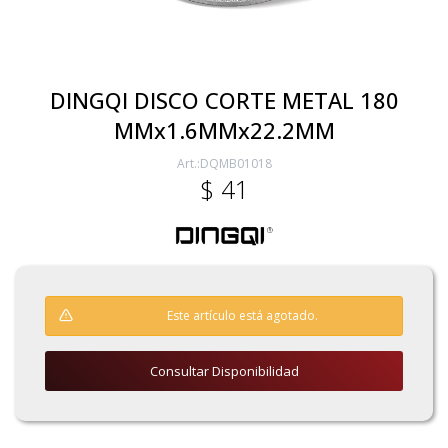
Electricidad
DINGQI DISCO CORTE METAL 180
MMx1.6MMx22.2MM
Ferretería
DQMB01018
$
41
Herramientas Eléctrica y Batería
Herramientas Manuales
Este artículo está agotado.
Generadores
Consultar Disponibilidad
Hogar