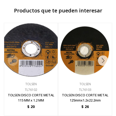
Productos que te pueden interesar
Pinturas y Accesorios
Piscinas e Inflables
Sanitaria
Soldadoras y Accesorios
TOLSEN
TOLSEN
TL76102
TL76103
TOLSEN DISCO CORTE METAL
TOLSEN DISCO CORTE METAL
115 MM x 1.2 MM
125mmx1.2x22.2mm
$
20
$
26