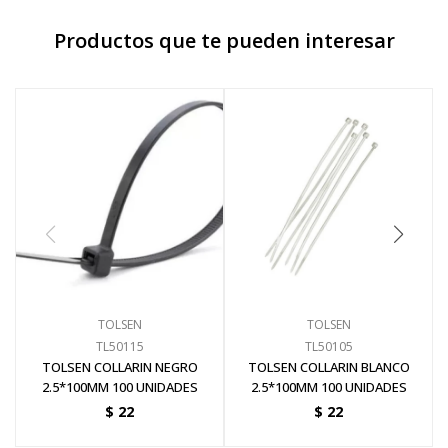
Productos que te pueden interesar
Pinturas y Accesorios
Piscinas e Inflables
Sanitaria
Soldadoras y Accesorios
TOLSEN
TOLSEN
TL50115
TL50105
TOLSEN COLLARIN NEGRO
TOLSEN COLLARIN BLANCO
2.5*100MM 100 UNIDADES
2.5*100MM 100 UNIDADES
$
22
$
22