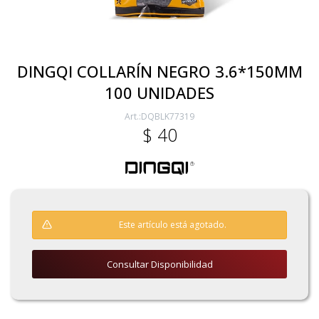
Electricidad
DINGQI COLLARÍN NEGRO 3.6*150MM
100 UNIDADES
Ferretería
DQBLK77319
$
40
Herramientas Eléctrica y Batería
Herramientas Manuales
Este artículo está agotado.
Generadores
Consultar Disponibilidad
Hogar