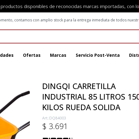
 productos disponibles de reconocidas marcas importadas, con l
 momento, contamos con amplio stock para la entrega inmediata de todos nuest
dades
Ofertas
Marcas
Servicio Post-Venta
Dist
DINGQI CARRETILLA
INDUSTRIAL 85 LITROS 15
KILOS RUEDA SOLIDA
DQ84003
$
3.691