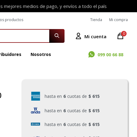
os mejores medios de pago, y envíos a todo el país
ros productos
Tienda
Mi compra
0
ribuidores
Nosotros
099 00 66 88
0
hasta en
6
cuotas de
$ 615
hasta en
6
cuotas de
$ 615
hasta en
6
cuotas de
$ 615