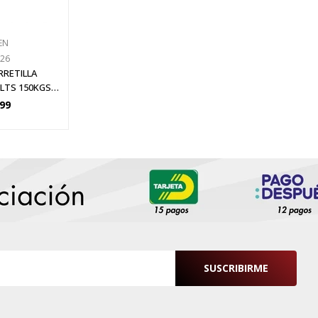
EN
626
RRETILLA
 LTS 150KGS
OLIDA
399
SUSCRIBIRME