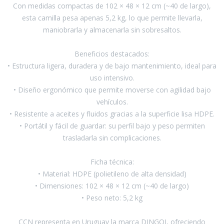
Con medidas compactas de 102 × 48 × 12 cm (~40 de largo),
esta camilla pesa apenas 5,2 kg, lo que permite llevarla,
Pinturas y Accesorios
maniobrarla y almacenarla sin sobresaltos.
Beneficios destacados:
Piscinas e Inflables
• Estructura ligera, duradera y de bajo mantenimiento, ideal para
uso intensivo.
Sanitaria
• Diseño ergonómico que permite moverse con agilidad bajo
vehículos.
• Resistente a aceites y fluidos gracias a la superficie lisa HDPE.
Soldadoras y Accesorios
• Portátil y fácil de guardar: su perfil bajo y peso permiten
trasladarla sin complicaciones.
Ficha técnica:
• Material: HDPE (polietileno de alta densidad)
• Dimensiones: 102 × 48 × 12 cm (~40 de largo)
• Peso neto: 5,2 kg
CCN representa en Uruguay la marca DINGQI, ofreciendo