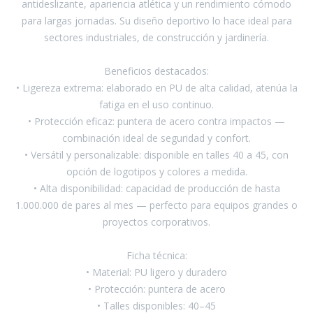
antideslizante, apariencia atlética y un rendimiento cómodo
para largas jornadas. Su diseño deportivo lo hace ideal para
Pinturas y Accesorios
sectores industriales, de construcción y jardinería.
Beneficios destacados:
Piscinas e Inflables
• Ligereza extrema: elaborado en PU de alta calidad, atenúa la
fatiga en el uso continuo.
• Protección eficaz: puntera de acero contra impactos —
Sanitaria
combinación ideal de seguridad y confort.
• Versátil y personalizable: disponible en talles 40 a 45, con
opción de logotipos y colores a medida.
Soldadoras y Accesorios
• Alta disponibilidad: capacidad de producción de hasta
1.000.000 de pares al mes — perfecto para equipos grandes o
proyectos corporativos.
Ficha técnica:
• Material: PU ligero y duradero
• Protección: puntera de acero
• Talles disponibles: 40–45