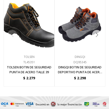
TOLSEN
DINGQI
TL45351
DQ95345
TOLSEN BOTIN DE SEGURIDAD
DINGQI BOTIN DE SEGURIDAD
PUNTA DE ACERO TALLE 39
DEPORTIVO PUNTA DE ACERO
TALLE 45
$
2.279
$
2.298