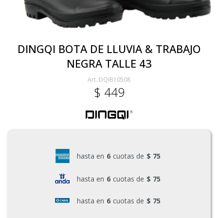
Electricidad
DINGQI BOTA DE LLUVIA & TRABAJO
NEGRA TALLE 43
Ferretería
DQIB10508
$
449
Herramientas Eléctrica y Batería
Herramientas Manuales
hasta en
6
cuotas de
$ 75
Generadores
hasta en
6
cuotas de
$ 75
hasta en
6
cuotas de
$ 75
Hogar