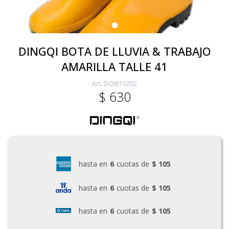
Electricidad
DINGQI BOTA DE LLUVIA & TRABAJO
AMARILLA TALLE 41
Ferretería
DQIB10202
$
630
Herramientas Eléctrica y Batería
Herramientas Manuales
hasta en
6
cuotas de
$ 105
Generadores
hasta en
6
cuotas de
$ 105
hasta en
6
cuotas de
$ 105
Hogar