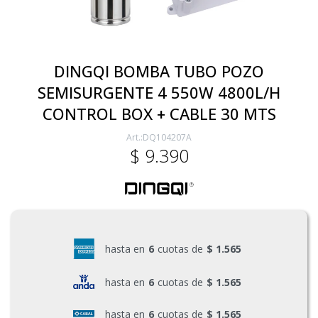
Electricidad
DINGQI BOMBA TUBO POZO
SEMISURGENTE 4 550W 4800L/H
Ferretería
CONTROL BOX + CABLE 30 MTS
DQ104207A
Herramientas Eléctrica y Batería
$
9.390
Herramientas Manuales
Generadores
hasta en
6
cuotas de
$ 1.565
hasta en
6
cuotas de
$ 1.565
Hogar
hasta en
6
cuotas de
$ 1.565