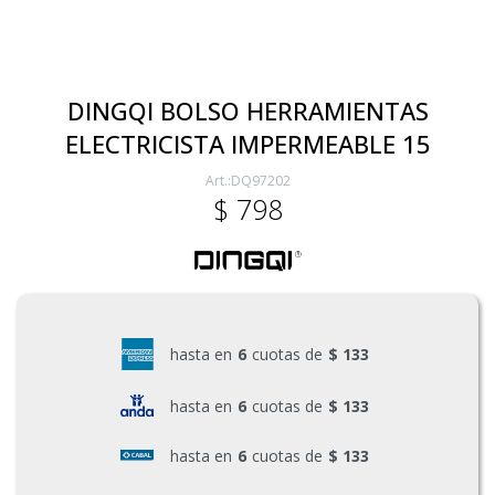
Electricidad
DINGQI BOLSO HERRAMIENTAS
ELECTRICISTA IMPERMEABLE 15
Ferretería
DQ97202
$
798
Herramientas Eléctrica y Batería
Herramientas Manuales
hasta en
6
cuotas de
$ 133
Generadores
hasta en
6
cuotas de
$ 133
hasta en
6
cuotas de
$ 133
Hogar