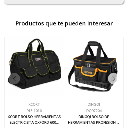
Productos que te pueden interesar
XCORT
DINGQI
915-1016
DQ97204
XCORT BOLSO HERRAMIENTAS
DINGQI BOLSO DE
ELECTRICISTA OXFORD 600D
HERRAMIENTAS PROFESIONAL
IMPERMEABLE 16 PULGADAS
40x22x26CM