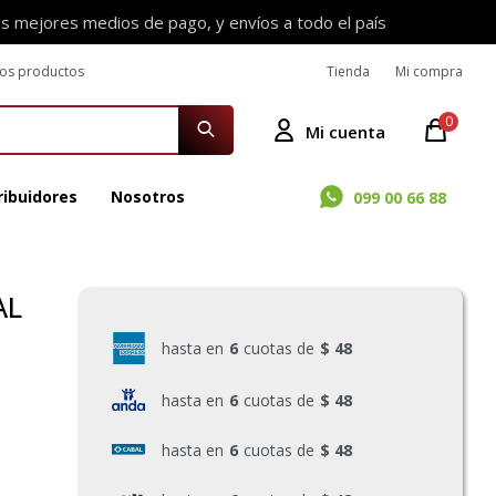
os mejores medios de pago, y envíos a todo el país
ros productos
Tienda
Mi compra
0
ribuidores
Nosotros
099 00 66 88
AL
hasta en
6
cuotas de
$ 48
hasta en
6
cuotas de
$ 48
hasta en
6
cuotas de
$ 48