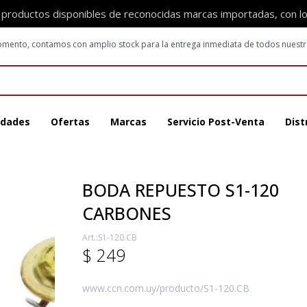
 productos disponibles de reconocidas marcas importadas, con l
 momento, contamos con amplio stock para la entrega inmediata de todos nuest
dades
Ofertas
Marcas
Servicio Post-Venta
Dist
BODA REPUESTO S1-120
CARBONES
S1-120.CB
$
249
www.ccn.com.uy/producto/S1-120.CB