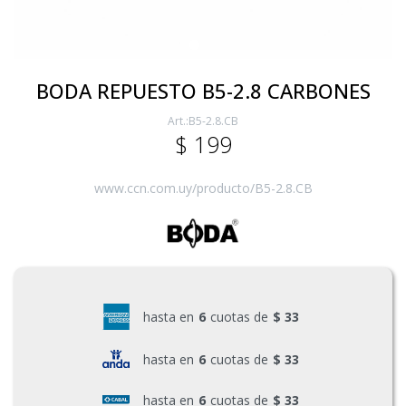
Electricidad
BODA REPUESTO B5-2.8 CARBONES
B5-2.8.CB
Ferretería
$
199
Herramientas Eléctrica y Batería
www.ccn.com.uy/producto/B5-2.8.CB
Herramientas Manuales
Generadores
hasta en
6
cuotas de
$ 33
hasta en
6
cuotas de
$ 33
Hogar
hasta en
6
cuotas de
$ 33