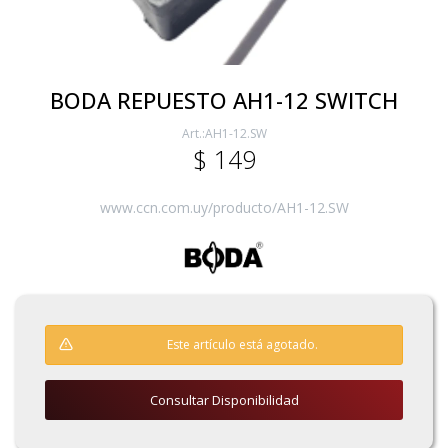
Electricidad
BODA REPUESTO AH1-12 SWITCH
AH1-12.SW
Ferretería
$
149
Herramientas Eléctrica y Batería
www.ccn.com.uy/producto/AH1-12.SW
Herramientas Manuales
Este artículo está agotado.
Generadores
Consultar Disponibilidad
Hogar