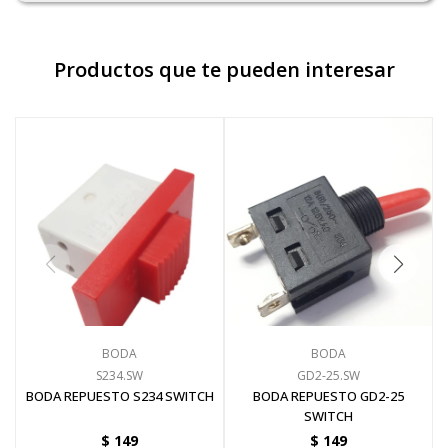
Pinturas y Accesorios
Productos que te pueden interesar
Piscinas e Inflables
Sanitaria
Soldadoras y Accesorios
BODA
BODA
S234.SW
GD2-25.SW
BODA REPUESTO S234 SWITCH
BODA REPUESTO GD2-25
SWITCH
$
149
$
149