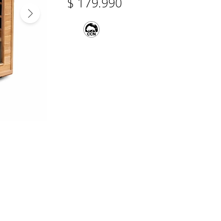
$
179.990