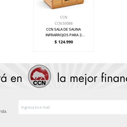
CCN
CCN.50086
CCN SALA DE SAUNA
INFRARROJOS PARA 2
PERSONAS
$
124.990
nda.