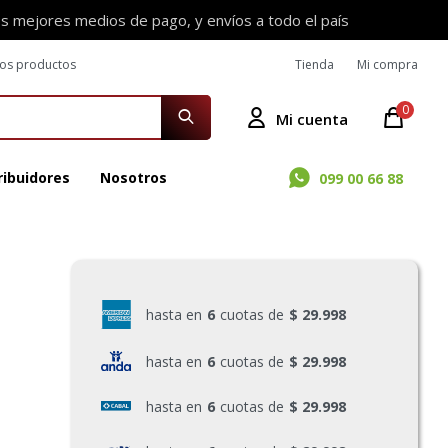
os mejores medios de pago, y envíos a todo el país
ros productos
Tienda
Mi compra
0
ribuidores
Nosotros
099 00 66 88
hasta en
6
cuotas de
$ 29.998
hasta en
6
cuotas de
$ 29.998
hasta en
6
cuotas de
$ 29.998